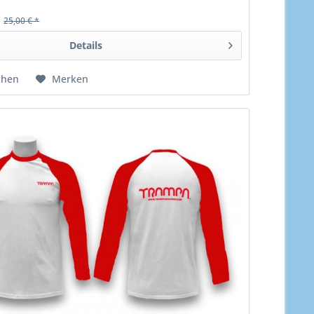
*
25,00 € *
Details
chen
Merken