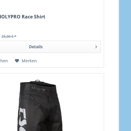
OLYPRO Race Shirt
*
25,00 € *
Details
chen
Merken