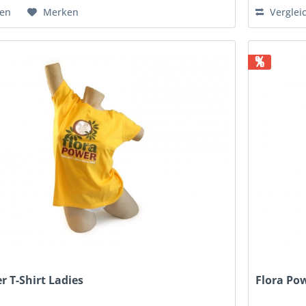
hen
Merken
Verglei
%
r T-Shirt Ladies
Flora Po