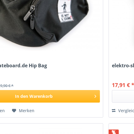
ateboard.de Hip Bag
elektro-s
17,91 € 
19,90 € *
In den
Warenkorb
hen
Merken
Verglei
%