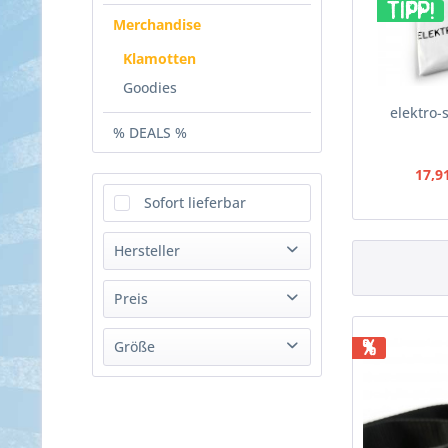
TIPP!
Merchandise
Klamotten
Goodies
elektro-
% DEALS %
17,9
Sofort lieferbar
Hersteller
elektro-skateboard.de
Preis
exway
%
Größe
Flora Power
von
17,91 €
bis
197,10 €
MBS
S
Trampa
M
TSG
L