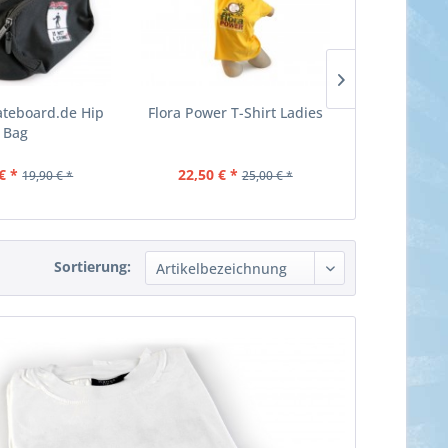
ateboard.de Hip
Flora Power T-Shirt Ladies
Flora Powe
Bag
€ *
22,50 € *
22,50 €
19,90 € *
25,00 € *
Sortierung: