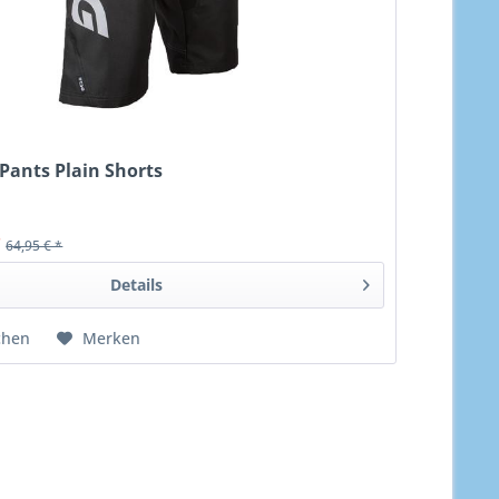
Pants Plain Shorts
*
64,95 € *
Details
chen
Merken