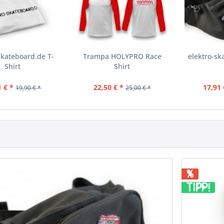
skateboard.de T-
Trampa HOLYPRO Race
elektro-sk
Shirt
Shirt
1 € *
22,50 € *
17,91 
19,90 € *
25,00 € *
%
TIPP!