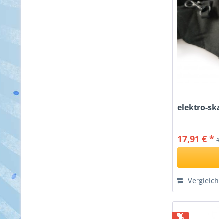
XL
XXL
XS
XXS
elektro-sk
17,91 € *
Vergleic
%