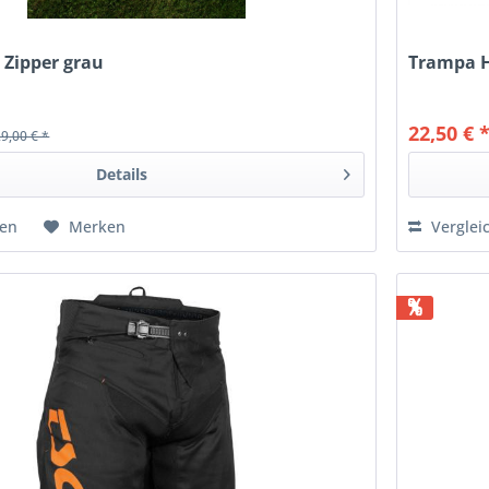
 Zipper grau
Trampa H
22,50 € 
29,00 € *
Details
hen
Merken
Verglei
%