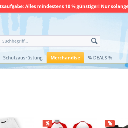
saufgabe: Alles mindestens 10 % günstiger! Nur solange 
Schutzausrüstung
Merchandise
% DEALS %
%
%