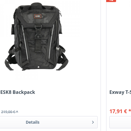
 ESK8 Backpack
Exway T-
*
17,91 € 
219,00 € *
Details