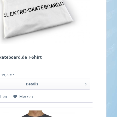
kateboard.de T-Shirt
*
19,90 € *
Details
chen
Merken