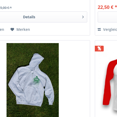
22,50 € 
25,00 € *
Details
hen
Merken
Verglei
%