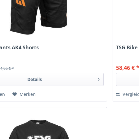
ants AK4 Shorts
TSG Bike 
58,46 € 
64,95 € *
Details
hen
Merken
Verglei