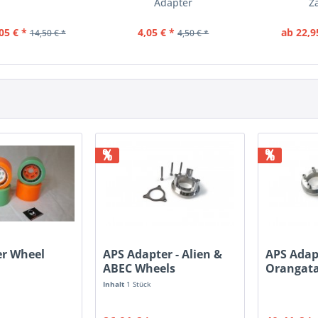
Adapter
Z
05 € *
4,05 € *
ab 22,9
14,50 € *
4,50 € *
%
%
er Wheel
APS Adapter - Alien &
APS Adap
ABEC Wheels
Orangata
Inhalt
1 Stück