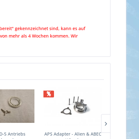
dbereit" gekennzeichnet sind, kann es auf
en von mehr als 4 Wochen kommen. Wir
%
%
D-5 Antriebs
APS Adapter - Alien & ABEC
APS Tru