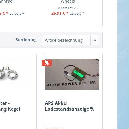
ahnrad
Wheels
Inhalt
1 Stück
5 € *
26,91 € *
26,91 €
25,50 € *
29,90 € *
Sortierung:
%
ter -
APS Akku
ng Kegel
Ladestandsanzeige %