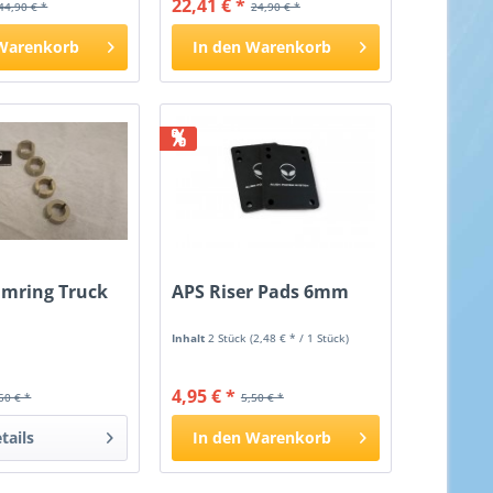
22,41 € *
44,90 € *
24,90 € *
Warenkorb
In den
Warenkorb
%
mring Truck
APS Riser Pads 6mm
Inhalt
2 Stück
(2,48 € * / 1 Stück)
4,95 € *
50 € *
5,50 € *
tails
In den
Warenkorb