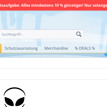
saufgabe: Alles mindestens 10 % günstiger! Nur solange 
Schutzausrüstung
Merchandise
% DEALS %