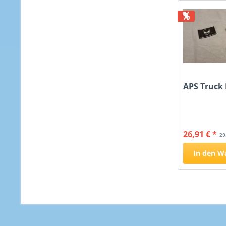
%
APS Truck
26,91 € *
29
In den
W