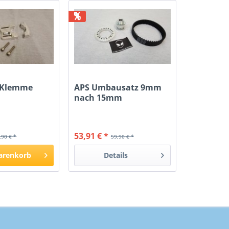
%
 Klemme
APS Umbausatz 9mm
nach 15mm
53,91 € *
,90 € *
59,90 € *
arenkorb
Details