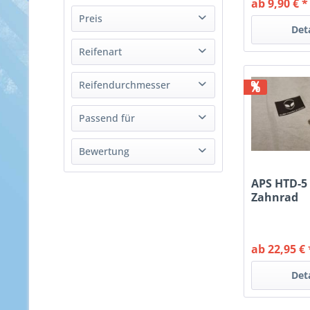
ab 9,90 € *
Alien Power System
Preis
Det
Reifenart
von
4,05 €
bis
53,91 €
Gummi - Glatt
%
Reifendurchmesser
83 mm
Passend für
Kugellager mit 22mm Außendurchmesser
Bewertung
APS HTD-5
& mehr
Zahnrad
& mehr
& mehr
& mehr
ab 22,95 € 
Det