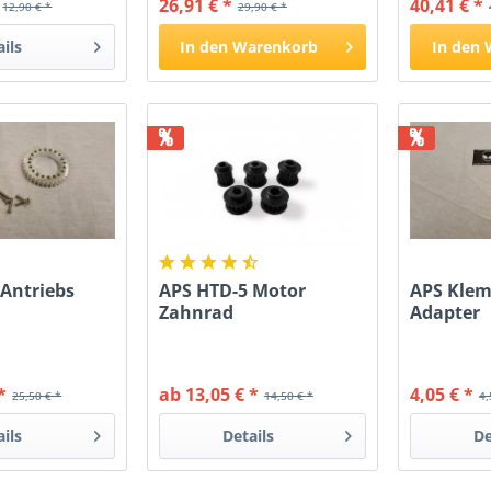
26,91 € *
40,41 € *
12,90 € *
29,90 € *
ails
In den
Warenkorb
In den
%
%
 Antriebs
APS HTD-5 Motor
APS Klem
Zahnrad
Adapter
*
ab 13,05 € *
4,05 € *
25,50 € *
14,50 € *
4,
ails
Details
De