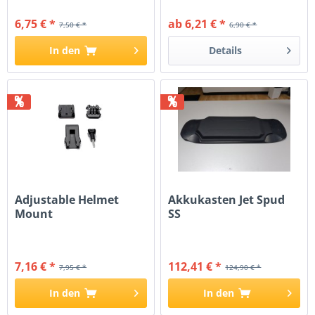
6,75 € *
ab 6,21 € *
7,50 € *
6,90 € *
In den
Details
%
%
Adjustable Helmet
Akkukasten Jet Spud
Mount
SS
7,16 € *
112,41 € *
7,95 € *
124,90 € *
In den
In den