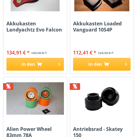
Akkukasten
Akkukasten Loaded
Landyachtz Evo Falcon
Vanguard 10S4P
134,91 € *
112,41 € *
149,90 € *
124,90 € *
In den
In den
%
%
Alien Power Wheel
Antriebsrad - Skatey
83mm 78A
150