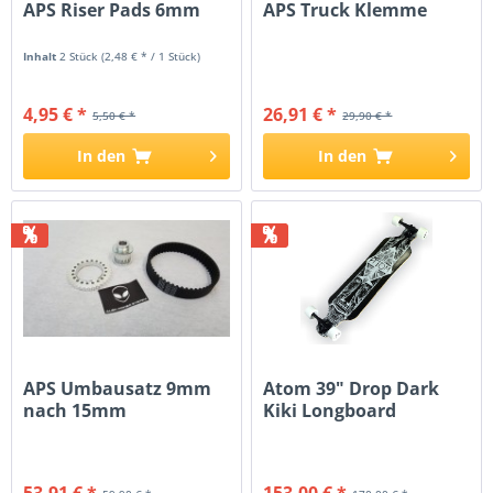
APS Riser Pads 6mm
APS Truck Klemme
Inhalt
2 Stück
(2,48 € * / 1 Stück)
4,95 € *
26,91 € *
5,50 € *
29,90 € *
In den
In den
%
%
APS Umbausatz 9mm
Atom 39" Drop Dark
nach 15mm
Kiki Longboard