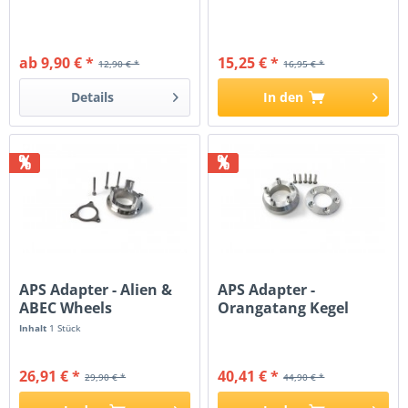
ab 9,90 € *
15,25 € *
12,90 € *
16,95 € *
Details
In den
%
%
APS Adapter - Alien &
APS Adapter -
ABEC Wheels
Orangatang Kegel
Inhalt
1 Stück
26,91 € *
40,41 € *
29,90 € *
44,90 € *