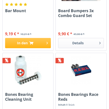
Bar Mount
Board Bumpers 3x
Combo Guard Set
9,19 € *
9,90 € *
10,21 € *
49,00 € *
In den
Details
%
%
Bones Bearing
Bones Bearings Race
Cleaning Unit
Reds
Inhalt
8 Stück