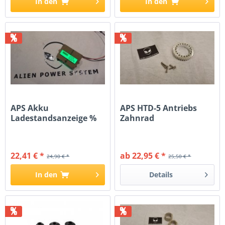
In den
In den
%
%
APS Akku
APS HTD-5 Antriebs
Ladestandsanzeige %
Zahnrad
22,41 € *
ab 22,95 € *
24,90 € *
25,50 € *
In den
Details
%
%