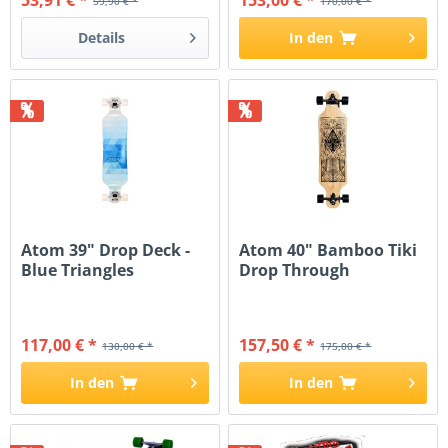
53,91 € *
153,00 € *
59,90 € *
170,00 € *
Details
In den
%
%
Atom 39" Drop Deck -
Atom 40" Bamboo Tiki
Blue Triangles
Drop Through
Longboard
117,00 € *
157,50 € *
130,00 € *
175,00 € *
In den
In den