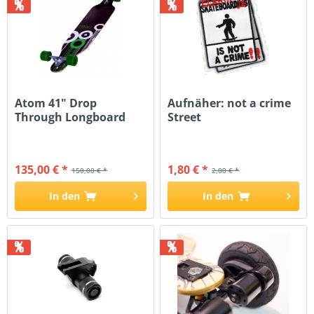
%
%
Atom 41" Drop
Aufnäher: not a crime
Through Longboard
Street
135,00 € *
1,80 € *
150,00 € *
2,00 € *
In den
In den
%
%