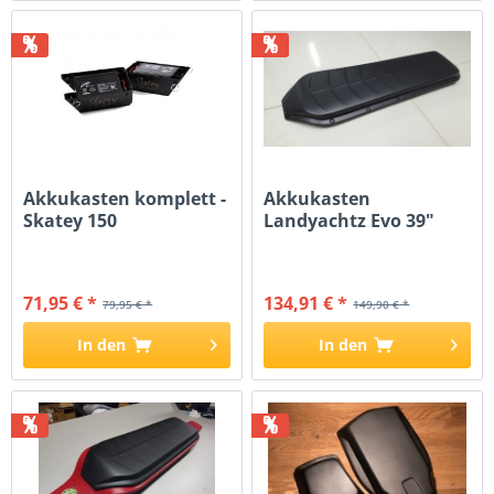
%
%
Akkukasten komplett -
Akkukasten
Skatey 150
Landyachtz Evo 39"
71,95 € *
134,91 € *
79,95 € *
149,90 € *
In den
In den
%
%