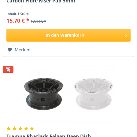
Carbon Fibre Riser Pad 5mm
Inhalt
1 Stück
15,70 € *
17,44 € *
In den
Warenkorb
Merken
%
Trampa Phatlads Felgen Deep Dish