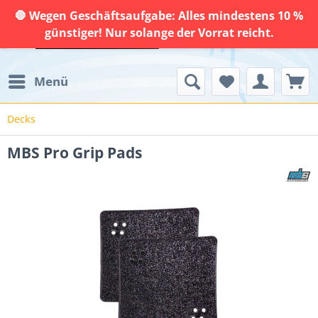
🛑 Wegen Geschäftsaufgabe: Alles mindestens 10 %
günstiger! Nur solange der Vorrat reicht.
Menü
Decks
MBS Pro Grip Pads