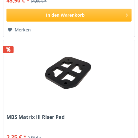
45,90 € *
51,00 € *
In den
Warenkorb
Merken
%
MBS Matrix III Riser Pad
2,25 € *
2,50 € *