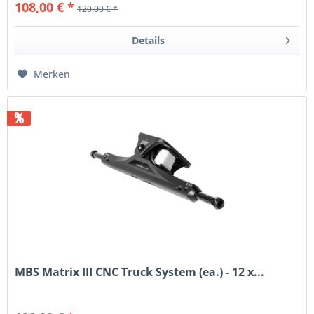
108,00 € *
120,00 € *
Details
Merken
%
MBS Matrix III CNC Truck System (ea.) - 12 x...