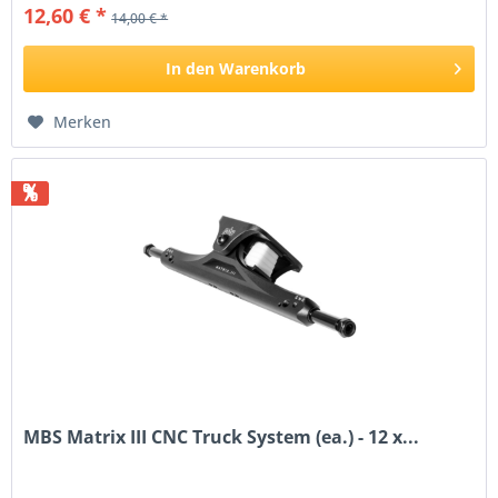
12,60 € *
14,00 € *
In den
Warenkorb
Merken
%
MBS Matrix III CNC Truck System (ea.) - 12 x...