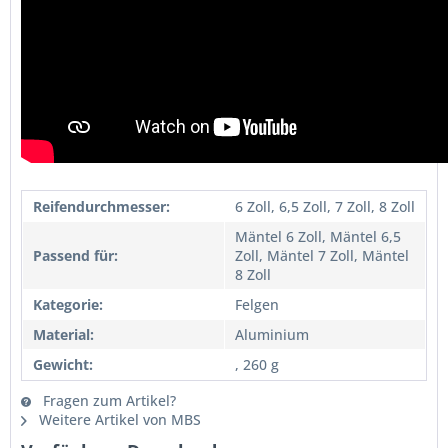
Reifendurchmesser:
6 Zoll, 6,5 Zoll, 7 Zoll, 8 Zoll
Mäntel 6 Zoll, Mäntel 6,5
Passend für:
Zoll, Mäntel 7 Zoll, Mäntel
8 Zoll
Kategorie:
Felgen
Material:
Aluminium
Gewicht:
, 260 g
Fragen zum Artikel?
Weitere Artikel von MBS