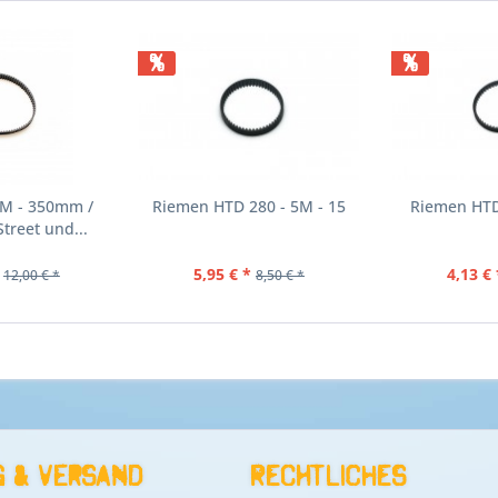
%
%
M - 350mm /
Riemen HTD 280 - 5M - 15
Riemen HTD 
treet und...
5,95 € *
4,13 € 
12,00 € *
8,50 € *
 & Versand
Rechtliches