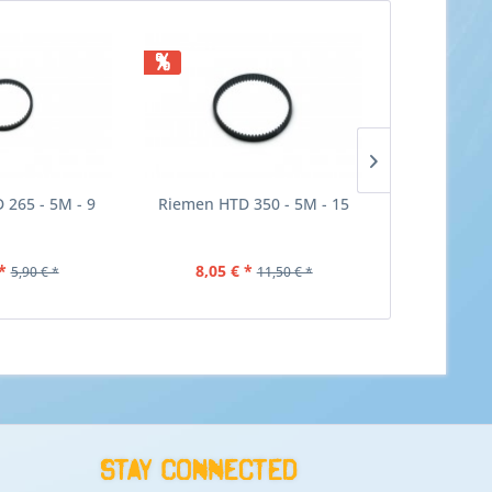
%
%
265 - 5M - 9
Riemen HTD 350 - 5M - 15
Riemen HTD
*
8,05 € *
5,95 €
5,90 € *
11,50 € *
Stay connected