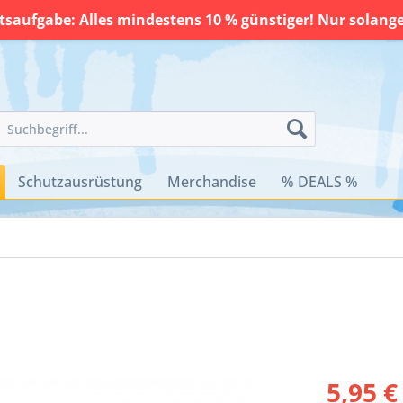
saufgabe: Alles mindestens 10 % günstiger! Nur solange 
Schutzausrüstung
Merchandise
% DEALS %
5,95 €