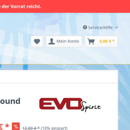
der Vorrat reicht.
Service/Hilfe
Mein Konto
0,00 € *
round
€ *
12,00 € *
(10% gespart)