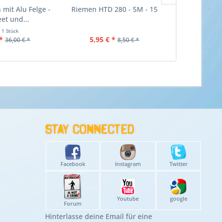
mit Alu Felge -
Riemen HTD 280 - 5M - 15
Riemen HTD
eet und...
t
1 Stück
*
5,95 € *
4,13 €
36,00 € *
8,50 € *
Stay connected
Facebook
Instagram
Twitter
Youtube
google
Forum
Hinterlasse deine Email für eine