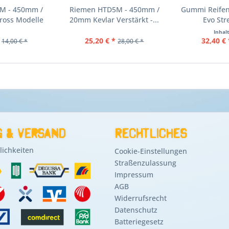
M - 450mm /
Riemen HTD5M - 450mm /
Gummi Reifen 
ross Modelle
20mm Kevlar Verstärkt -...
Evo Str
Inhal
25,20 € *
32,40 € 
14,00 € *
28,00 € *
 & Versand
Rechtliches
ichkeiten
Cookie-Einstellungen
Straßenzulassung
Impressum
AGB
Widerrufsrecht
Datenschutz
Batteriegesetz