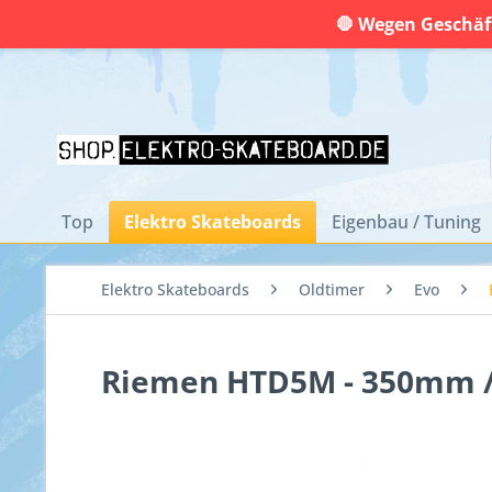
🛑 Wegen Geschäft
Top
Elektro Skateboards
Eigenbau / Tuning
Elektro Skateboards
Oldtimer
Evo
Riemen HTD5M - 350mm /