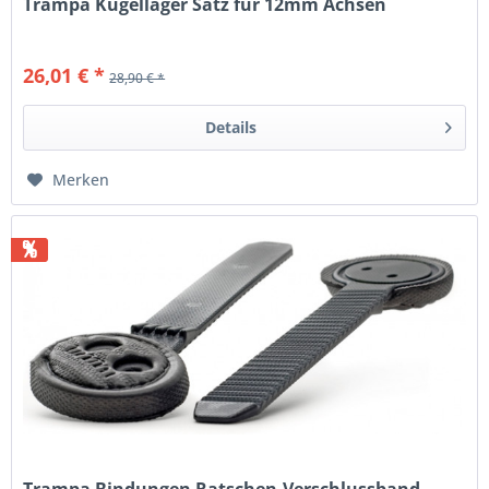
Trampa Kugellager Satz für 12mm Achsen
26,01 € *
28,90 € *
Details
Merken
%