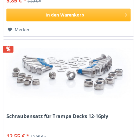
5,85 € *
6,50 € *
In den
Warenkorb
Merken
%
Schraubensatz für Trampa Decks 12-16ply
12,55 € *
13,95 € *