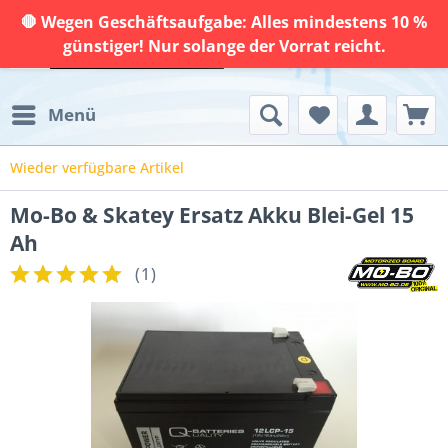
🛑 Wegen Geschäftsaufgabe: Alles mindestens 10 %
günstiger! Nur solange der Vorrat reicht.
Menü
Wieder verfügbare Artikel
Mo-Bo & Skatey Ersatz Akku Blei-Gel 15
Ah
(
1
)