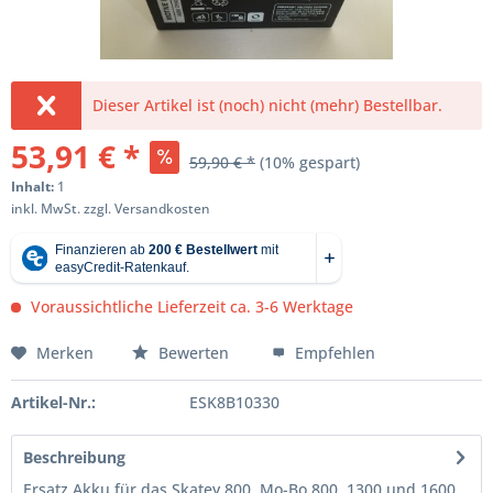
Dieser Artikel ist (noch) nicht (mehr) Bestellbar.
53,91 € *
59,90 € *
(10% gespart)
Inhalt:
1
inkl. MwSt.
zzgl. Versandkosten
Voraussichtliche Lieferzeit ca. 3-6 Werktage
Merken
Bewerten
Empfehlen
Artikel-Nr.:
ESK8B10330
Beschreibung
Ersatz Akku für das Skatey 800, Mo-Bo 800, 1300 und 1600.