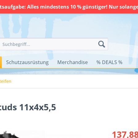
saufgabe: Alles mindestens 10 % günstiger! Nur solange 
Schutzausrüstung
Merchandise
% DEALS %
Reifen
Studs 11x4x5,5
137,88