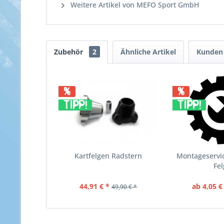
Weitere Artikel von MEFO Sport GmbH
Zubehör
2
Ähnliche Artikel
Kunden 
%
%
TIPP!
TIPP!
Kartfelgen Radstern
Montageservic
Fel
44,91 € *
ab 4,05 €
49,90 € *